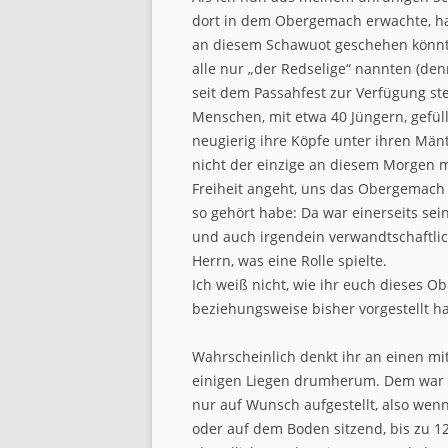
dort in dem Obergemach erwachte, hat
an diesem Schawuot geschehen könnt
alle nur „der Redselige“ nannten (de
seit dem Passahfest zur Verfügung ste
Menschen, mit etwa 40 Jüngern, gefü
neugierig ihre Köpfe unter ihren Mänte
nicht der einzige an diesem Morgen 
Freiheit angeht, uns das Obergemach z
so gehört habe: Da war einerseits sei
und auch irgendein verwandtschaftlic
Herrn, was eine Rolle spielte.
Ich weiß nicht, wie ihr euch dieses O
beziehungsweise bisher vorgestellt ha
Wahrscheinlich denkt ihr an einen mi
einigen Liegen drumherum. Dem war a
nur auf Wunsch aufgestellt, also wen
oder auf dem Boden sitzend, bis zu 1