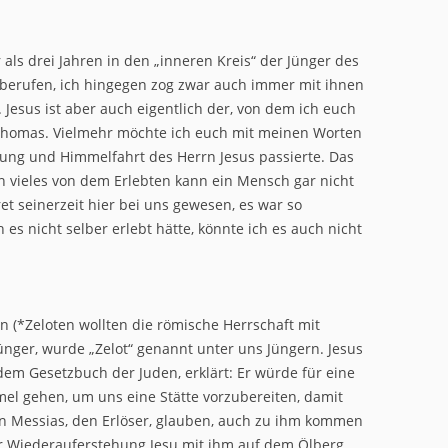
ls drei Jahren in den „inneren Kreis“ der Jünger des
berufen, ich hingegen zog zwar auch immer mit ihnen
 Jesus ist aber auch eigentlich der, von dem ich euch
 Thomas. Vielmehr möchte ich euch mit meinen Worten
ung und Himmelfahrt des Herrn Jesus passierte. Das
nn vieles von dem Erlebten kann ein Mensch gar nicht
et seinerzeit hier bei uns gewesen, es war so
es nicht selber erlebt hätte, könnte ich es auch nicht
n (*Zeloten wollten die römische Herrschaft mit
Jünger, wurde „Zelot“ genannt unter uns Jüngern. Jesus
dem Gesetzbuch der Juden, erklärt: Er würde für eine
el gehen, um uns eine Stätte vorzubereiten, damit
nen Messias, den Erlöser, glauben, auch zu ihm kommen
er Wiederauferstehung Jesu mit ihm auf dem Ölberg