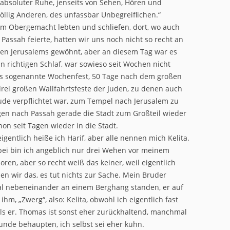
 absoluter Ruhe, jenseits von Sehen, Hören und
öllig Anderen, des unfassbar Unbegreiflichen.“
im Obergemacht lebten und schliefen, dort, wo auch
Passah feierte, hatten wir uns noch nicht so recht an
en Jerusalems gewöhnt, aber an diesem Tag war es
n richtigen Schlaf, war sowieso seit Wochen nicht
as sogenannte Wochenfest, 50 Tage nach dem großen
drei großen Wallfahrtsfeste der Juden, zu denen auch
ude verpflichtet war, zum Tempel nach Jerusalem zu
n nach Passah gerade die Stadt zum Großteil wieder
hon seit Tagen wieder in die Stadt.
igentlich heiße ich Harif, aber alle nennen mich Kelita.
bei bin ich angeblich nur drei Wehen vor meinem
en, aber so recht weiß das keiner, weil eigentlich
en wir das, es tut nichts zur Sache. Mein Bruder
mal nebeneinander an einem Berghang standen, er auf
m, „Zwerg“, also: Kelita, obwohl ich eigentlich fast
als er. Thomas ist sonst eher zurückhaltend, manchmal
unde behaupten, ich selbst sei eher kühn.