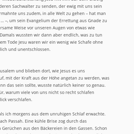
deren Sachwalter zu senden, der ewig mit uns sein
 ermahnte uns zudem, in alle Welt zu gehen – hat man
t … –, um sein Evangelium der Errettung aus Gnade zu
rsame Weise vor unseren Augen von etwas wie
amals wussten wir dann aber endlich, was zu tun
em Tode Jesu waren wir ein wenig wie Schafe ohne
tlich und unentschlossen.
rusalem und blieben dort, wie Jesus es uns
uf, mit der Kraft aus der Höhe angetan zu werden, was
 das sein sollte, wusste natürlich keiner so genau.
ür, warum viele von uns nicht so recht schlafen
ick verschlafen.
 als ich morgens aus dem unruhigen Schlaf erwachte.
ch Passah. Eine kühle Brise zog durch das
n Gerüchen aus den Bäckereien in den Gassen. Schon