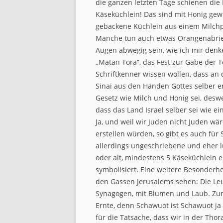
die ganzen letzten Tage schienen die
Käseküchlein! Das sind mit Honig gew
gebackene Küchlein aus einem Milchpr
Manche tun auch etwas Orangenabrieb
Augen abwegig sein, wie ich mir denk
,,Matan Tora“, das Fest zur Gabe der T
Schriftkenner wissen wollen, dass an
Sinai aus den Händen Gottes selber er
Gesetz wie Milch und Honig sei, deswe
dass das Land Israel selber sei wie e
Ja, und weil wir Juden nicht Juden wär
erstellen würden, so gibt es auch fü
allerdings ungeschriebene und eher lus
oder alt, mindestens 5 Käseküchlein e
symbolisiert. Eine weitere Besonderh
den Gassen Jerusalems sehen: Die Le
Synagogen, mit Blumen und Laub. Zum 
Ernte, denn Schawuot ist Schawuot j
für die Tatsache, dass wir in der Th