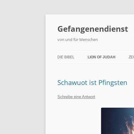
Zum
Inhalt
springen
Gefangenendienst
von und für Menschen
DIE BIBEL
LION OF JUDAH
ZE
HOMEPAGE DES LION
Schawuot ist Pfingsten
LION CHURCH – DAS
VORRATSHAUS
Schreibe eine Antwort
CHURCH@HOME
LION FOR ISRAEL
GESUNDHEIT UND WELLN