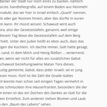
 Bäcker der Stadt nur noch eines zu backen, nämlich
ürzte, handtellergroße, auf einem Boden aus Feinmehl
odukt, das wir hier in Israel einfach „Quark“ nennen.
 oder gar Rosinen hinein, aber das dürfte in euren
en kann. Ihr müsst wissen: Schawuot wird auch
ora, also der Gesetzestafeln, genannt, weil einige
 diesem Tag Mose die Gesetzestafeln auf dem Berg
hielt. Unter den Juden heißt es eben auch, dass das
gen die Küchlein. Ich dachte immer, Gott hätte gesagt,
in Land, in dem Milch und Honig fließen … verwirrend.
en, wenn wir nicht für alles ein zusätzliches Gebot
r Schawuot beziehungsweise Matan Tora dieses,
tig gemeinte, Gebot, dass jeder Israeli, sei er jung
ssen muss. Fünf ist die Zahl die Gnade Gottes
eit konnte man schon seit einigen Tagen vermehrt in
ute schmückten ihre Häuserfronten, besonders die der
einen ist das ein Zeichen des Dankes an Gott für die
a ein Erntefest. Zum anderen stehen Blumen und Laub
ora den „Baum des Lebens“ sehen.