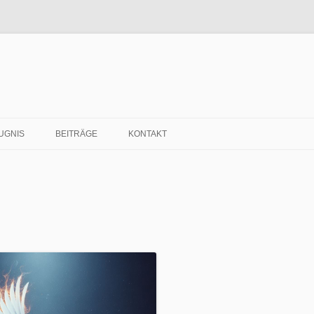
UGNIS
BEITRÄGE
KONTAKT
GIDEON
EIN KRANKES MÄDCHEN
KEIN PLATZ IM HAUS FÜR MICH!
MEHR – MORE
A FRIEND WHO’S NEAR
ESS
SCHAWUOT – PFINGSTEN