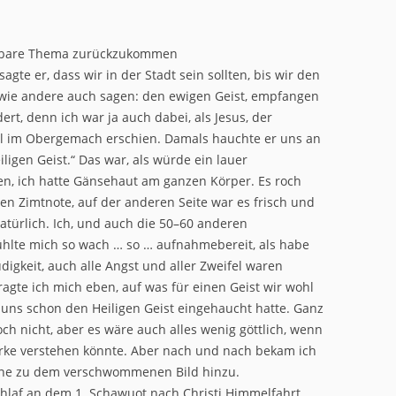
erbare Thema zurückzukommen
agte er, dass wir in der Stadt sein sollten, bis wir den
r, wie andere auch sagen: den ewigen Geist, empfangen
rt, denn ich war ja auch dabei, als Jesus, der
al im Obergemach erschien. Damals hauchte er uns an
igen Geist.“ Das war, als würde ein lauer
n, ich hatte Gänsehaut am ganzen Körper. Es roch
en Zimtnote, auf der anderen Seite war es frisch und
atürlich. Ich, und auch die 50–60 anderen
ühlte mich so wach … so … aufnahmebereit, als habe
digkeit, auch alle Angst und aller Zweifel waren
ragte ich mich eben, auf was für einen Geist wir wohl
 uns schon den Heiligen Geist eingehaucht hatte. Ganz
ch nicht, aber es wäre auch alles wenig göttlich, wenn
erke verstehen könnte. Aber nach und nach bekam ich
eine zu dem verschwommenen Bild hinzu.
hlaf an dem 1. Schawuot nach Christi Himmelfahrt