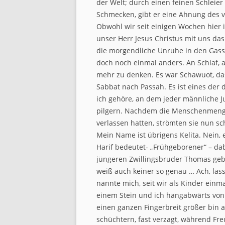
der Welt; durch einen feinen Schleier
Schmecken, gibt er eine Ahnung des v
Obwohl wir seit einigen Wochen hier 
unser Herr Jesus Christus mit uns das 
die morgendliche Unruhe in den Gass
doch noch einmal anders. An Schlaf, a
mehr zu denken. Es war Schawuot, d
Sabbat nach Passah. Es ist eines der 
ich gehöre, an dem jeder männliche J
pilgern. Nachdem die Menschenmenge
verlassen hatten, strömten sie nun sc
Mein Name ist übrigens Kelita. Nein, e
Harif bedeutet- „Frühgeborener“ – da
jüngeren Zwillingsbruder Thomas gebor
weiß auch keiner so genau … Ach, lass
nannte mich, seit wir als Kinder ein
einem Stein und ich hangabwärts von ih
einen ganzen Fingerbreit größer bin 
schüchtern, fast verzagt, während Fre