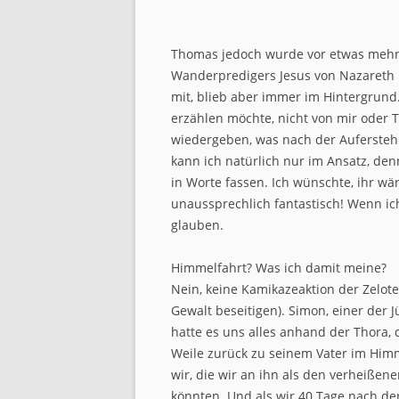
Thomas jedoch wurde vor etwas mehr a
Wanderpredigers Jesus von Nazareth 
mit, blieb aber immer im Hintergrund.
erzählen möchte, nicht von mir oder
wiedergeben, was nach der Aufersteh
kann ich natürlich nur im Ansatz, de
in Worte fassen. Ich wünschte, ihr wär
unaussprechlich fantastisch! Wenn ich 
glauben.
Himmelfahrt? Was ich damit meine?
Nein, keine Kamikazeaktion der Zelote
Gewalt beseitigen). Simon, einer der 
hatte es uns alles anhand der Thora, 
Weile zurück zu seinem Vater im Himm
wir, die wir an ihn als den verheiße
könnten. Und als wir 40 Tage nach d