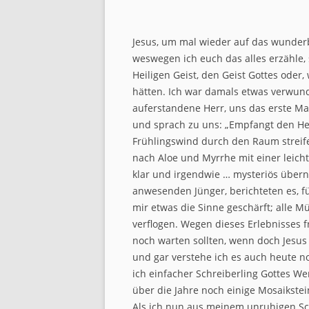
Jesus, um mal wieder auf das wund
weswegen ich euch das alles erzähle, s
Heiligen Geist, den Geist Gottes ode
hätten. Ich war damals etwas verwunde
auferstandene Herr, uns das erste M
und sprach zu uns: „Empfangt den Heil
Frühlingswind durch den Raum streife
nach Aloe und Myrrhe mit einer leicht
klar und irgendwie … mysteriös übern
anwesenden Jünger, berichteten es, f
mir etwas die Sinne geschärft; alle Mü
verflogen. Wegen dieses Erlebnisses f
noch warten sollten, wenn doch Jesus
und gar verstehe ich es auch heute no
ich einfacher Schreiberling Gottes W
über die Jahre noch einige Mosaikst
Als ich nun aus meinem unruhigen Sc