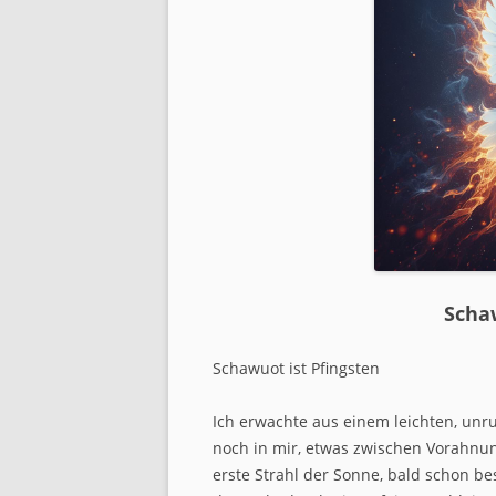
JUGENDARBEIT
SENIORENARBEIT
FRAUEN GOTTES
MÄNNERARBEIT
SÜCHTE UND ABHÄNGIGKE
GEFANGENENARBEIT
GEBETSDIENST
Scha
ROCKING CHURCH
Schawuot ist Pfingsten
MOTORCYCLE MINISTRIES
Ich erwachte aus einem leichten, unr
noch in mir, etwas zwischen Vorahnun
erste Strahl der Sonne, bald schon bes